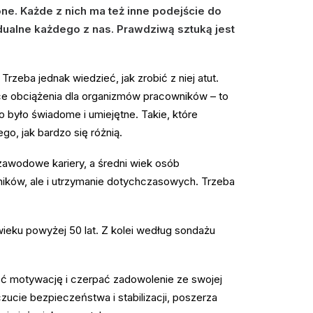
e. Każde z nich ma też inne podejście do
ualne każdego z nas. Prawdziwą sztuką jest
rzeba jednak wiedzieć, jak zrobić z niej atut.
ące obciążenia dla organizmów pracowników – to
o było świadome i umiejętne. Takie, które
go, jak bardzo się różnią.
zawodowe kariery, a średni wiek osób
ników, ale i utrzymanie dotychczasowych. Trzeba
ku powyżej 50 lat. Z kolei według sondażu
eć motywację i czerpać zadowolenie ze swojej
czucie bezpieczeństwa i stabilizacji, poszerza