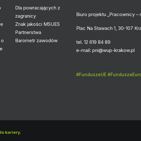
o
Dla powracających z
Biuro projektu „Pracownicy – n
zagranicy
we
Znak jakości MSUES
Plac Na Stawach 1, 30-107 K
Partnerstwa
 o
Barometr zawodów
tel. 12 619 84 89
łe
e-mail:
pni@wup-krakow.pl
#FunduszeUE #FunduszeEuro
o kariery.