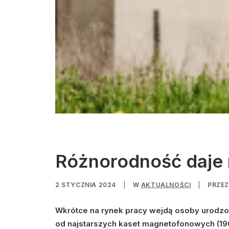
Różnorodność daje
2 STYCZNIA 2024
|
W
AKTUALNOŚCI
|
PRZE
Wkrótce na rynek pracy wejdą osoby urodzon
od najstarszych kaset magnetofonowych (1963