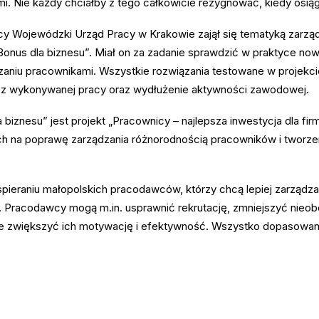
i. Nie każdy chciałby z tego całkowicie rezygnować, kiedy osiąg
acy Wojewódzki Urząd Pracy w Krakowie zajął się tematyką zarzą
t „Bonus dla biznesu”. Miał on za zadanie sprawdzić w praktyce
zaniu pracownikami. Wszystkie rozwiązania testowane w projekci
ów z wykonywanej pracy oraz wydłużenie aktywności zawodowej.
biznesu” jest projekt „Pracownicy – najlepsza inwestycja dla firm
h na poprawę zarządzania różnorodnością pracowników i tworzeni
spieraniu małopolskich pracodawców, którzy chcą lepiej zarząd
. Pracodawcy mogą m.in. usprawnić rekrutację, zmniejszyć nieo
e zwiększyć ich motywację i efektywność. Wszystko dopasowane 