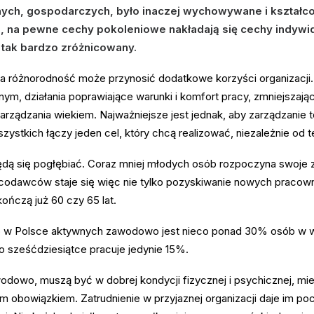
ch, gospodarczych, było inaczej wychowywane i kształcon
 na pewne cechy pokoleniowe nakładają się cechy indywid
 tak bardzo zróżnicowany.
taka różnorodność może przynosić dodatkowe korzyści organizacji. T
ym, działania poprawiające warunki i komfort pracy, zmniejszaj
arządzania wiekiem. Najważniejsze jest jednak, aby zarządzanie t
zystkich łączy jeden cel, który chcą realizować, niezależnie od te
ędą się pogłębiać. Coraz mniej młodych osób rozpoczyna swoje 
acodawców staje się więc nie tylko pozyskiwanie nowych pracow
ończą już 60 czy 65 lat.
w Polsce aktywnych zawodowo jest nieco ponad 30% osób w wie
o sześćdziesiątce pracuje jedynie 15%.
odowo, muszą być w dobrej kondycji fizycznej i psychicznej, mi
krym obowiązkiem. Zatrudnienie w przyjaznej organizacji daje im po