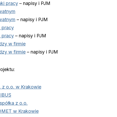
ki pracy
– napisy i PJM
ywatnym
ywatnym
– napisy i PJM
 pracy
 pracy
– napisy i PJM
dzy w firmie
dzy w firmie
– napisy i PJM
ojektu:
z o.o. w Krakowie
NIBUS
spółka z o.o.
UDMET w Krakowie