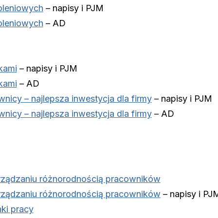
oleniowych
– napisy i PJM
oleniowych
– AD
kami
– napisy i PJM
kami
– AD
wnicy – najlepsza inwestycja dla firmy
– napisy i PJM
wnicy – najlepsza inwestycja dla firmy
– AD
rządzaniu różnorodnością pracowników
rządzaniu różnorodnością pracowników
– napisy i PJ
ki pracy