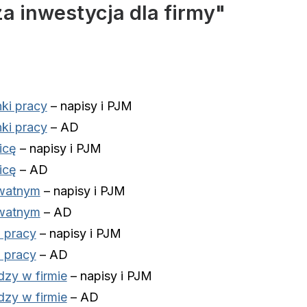
a inwestycja dla firmy"
ki pracy
– napisy i PJM
ki pracy
– AD
icę
– napisy i PJM
icę
– AD
ywatnym
– napisy i PJM
ywatnym
– AD
 pracy
– napisy i PJM
 pracy
– AD
dzy w firmie
– napisy i PJM
dzy w firmie
– AD