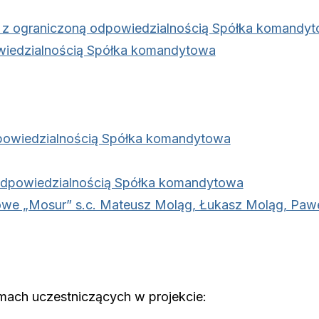
z ograniczoną odpowiedzialnością Spółka komandy
owiedzialnością Spółka komandytowa
owiedzialnością Spółka komandytowa
dpowiedzialnością Spółka komandytowa
we „Mosur” s.c. Mateusz Moląg, Łukasz Moląg, Paw
rmach uczestniczących w projekcie: