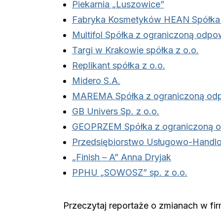
Piekarnia „Luszowice”
Fabryka Kosmetyków HEAN Spółka 
Multifol Spółka z ograniczoną odp
Targi w Krakowie spółka z o.o.
Replikant spółka z o.o.
Midero S.A.
MAREMA Spółka z ograniczoną odp
GB Univers Sp. z o.o.
GEOPRZEM Spółka z ograniczoną o
Przedsiębiorstwo Usługowo-Handlo
„Finish – A” Anna Dryjak
PPHU „SOWOSZ” sp. z o.o.
Przeczytaj reportaże o zmianach w fi