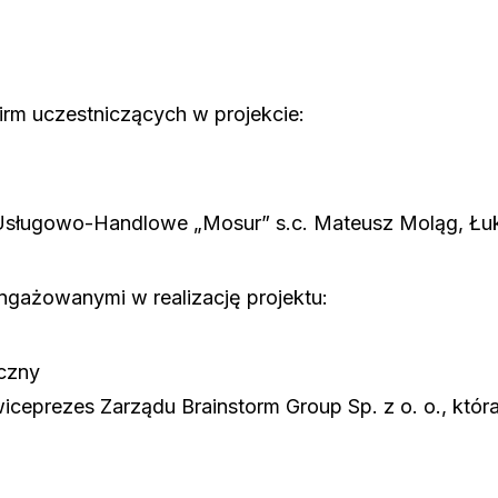
rm uczestniczących w projekcie:
Usługowo-Handlowe „Mosur” s.c. Mateusz Moląg, Łu
ngażowanymi w realizację projektu:
iczny
 wiceprezes Zarządu Brainstorm Group Sp. z o. o., któ
u