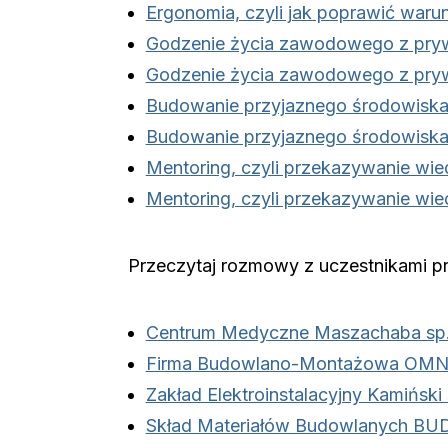
Ergonomia, czyli jak poprawić warun
Godzenie życia zawodowego z pr
Godzenie życia zawodowego z pr
Budowanie przyjaznego środowiska
Budowanie przyjaznego środowiska
Mentoring, czyli przekazywanie wie
Mentoring, czyli przekazywanie wie
Przeczytaj rozmowy z uczestnikami pr
Centrum Medyczne Maszachaba sp. 
Firma Budowlano-Montażowa OM
Zakład Elektroinstalacyjny Kamiński 
Skład Materiałów Budowlanych B