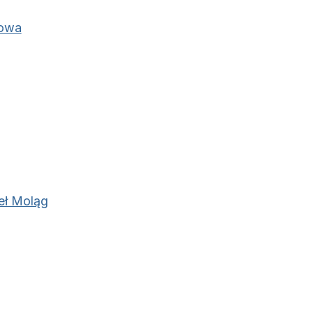
towa
eł Moląg