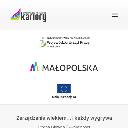
STRONA GŁÓWNA
O PROJEKCIE
REKRUTACJA
FAQ
BAZA WIEDZY
DOBRE PRAKTYKI
KONTAKT
Zarządzanie wiekiem… i każdy wygrywa
WYSZUKIWANIE
Strona Główna
Aktualności