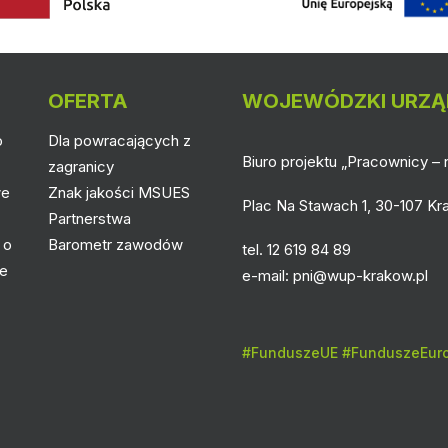
OFERTA
WOJEWÓDZKI URZĄ
o
Dla powracających z
Biuro projektu „Pracownicy – n
zagranicy
we
Znak jakości MSUES
Plac Na Stawach 1, 30-107 K
Partnerstwa
 o
Barometr zawodów
tel. 12 619 84 89
łe
e-mail:
pni@wup-krakow.pl
#FunduszeUE #FunduszeEuro