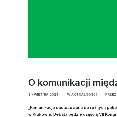
O komunikacji międ
3 KWIETNIA 2024
|
W
AKTUALNOŚCI
|
PRZE
„Komunikacja dostosowana do różnych pokol
w Krakowie. Debata będzie częścią VII Kongre