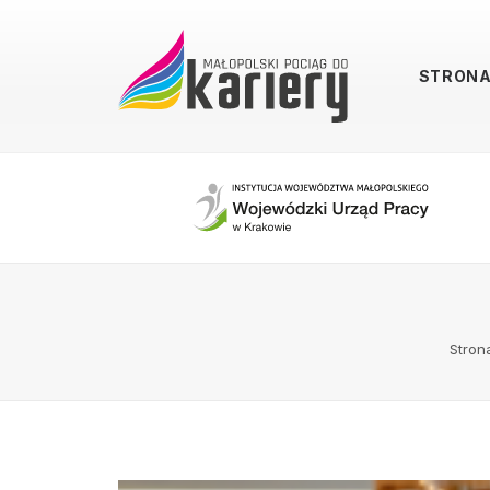
STRON
Stron