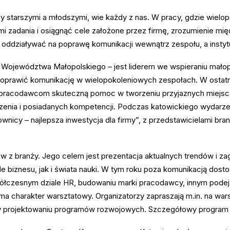
y starszymi a młodszymi, wie każdy z nas. W pracy, gdzie wiel
i zadania i osiągnąć cele założone przez firmę, zrozumienie mi
 oddziaływać na poprawę komunikacji wewnątrz zespołu, a instyt
 Województwa Małopolskiego – jest liderem we wspieraniu małop
oprawić komunikację w wielopokoleniowych zespołach. W ostatn
 pracodawcom skuteczną pomoc w tworzeniu przyjaznych miejsc 
zenia i posiadanych kompetencji. Podczas katowickiego wydarzen
ownicy – najlepsza inwestycja dla firmy”, z przedstawicielami bran
w z branży. Jego celem jest prezentacja aktualnych trendów i z
le biznesu, jak i świata nauki. W tym roku poza komunikacją do
ółczesnym dziale HR, budowaniu marki pracodawcy, innym podej
ma charakter warsztatowy. Organizatorzy zapraszają m.in. na wa
 czy projektowaniu programów rozwojowych. Szczegółowy progra