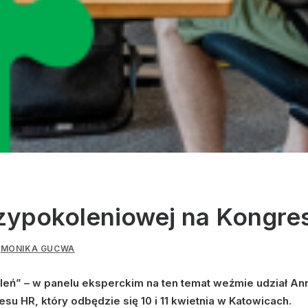
zypokoleniowej na Kongre
Z
MONIKA GUCWA
eń” – w panelu eksperckim na ten temat weźmie udział A
su HR, który odbędzie się 10 i 11 kwietnia w Katowicach.