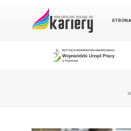
STRON
S