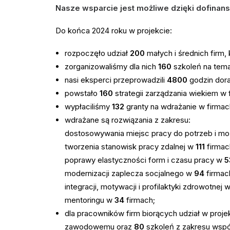
Nasze wsparcie jest możliwe dzięki dofinan
Do końca 2024 roku w projekcie:
rozpoczęło udział
200
małych i średnich firm,
zorganizowaliśmy dla nich
160
szkoleń na tema
nasi eksperci przeprowadzili
4800
godzin dor
powstało
160
strategii zarządzania wiekiem w 
wypłaciliśmy
132
granty na wdrażanie w firma
wdrażane są rozwiązania z zakresu:
dostosowywania miejsc pracy do potrzeb i m
tworzenia stanowisk pracy zdalnej w
111
firmac
poprawy elastyczności form i czasu pracy w
5
modernizacji zaplecza socjalnego w
94
firmac
integracji, motywacji i profilaktyki zdrowotnej 
mentoringu w
34
firmach;
dla pracowników firm biorących udział w proj
zawodowemu oraz
80
szkoleń z zakresu współ