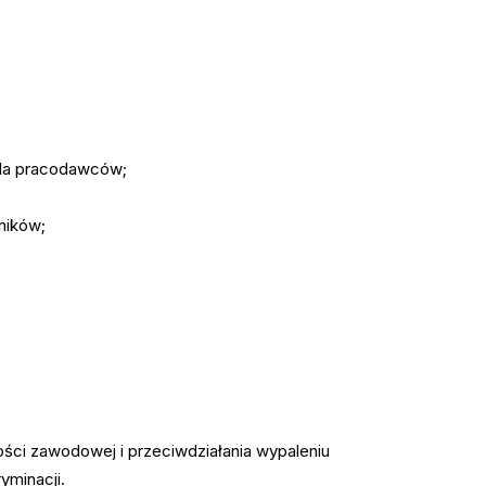
la pracodawców;
ników;
ści zawodowej i przeciwdziałania wypaleniu
yminacji.