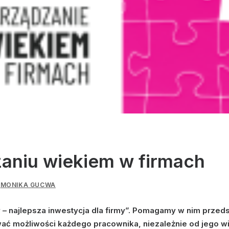
aniu wiekiem w firmach
Z
MONIKA GUCWA
icy – najlepsza inwestycja dla firmy”. Pomagamy w nim prze
wać możliwości każdego pracownika, niezależnie od jego wi