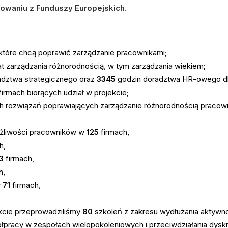
sowaniu z Funduszy Europejskich.
 które chcą poprawić zarządzanie pracownikami;
t zarządzania różnorodnością, w tym zarządzania wiekiem;
adztwa strategicznego oraz
3345
godzin doradztwa HR-owego d
firmach biorących udział w projekcie;
ch rozwiązań poprawiających zarządzanie różnorodnością pracow
ożliwości pracowników w
125
firmach,
h,
3
firmach,
h,
w
71
firmach,
ekcie przeprowadziliśmy
80
szkoleń z zakresu wydłużania aktywno
pracy w zespołach wielopokoleniowych i przeciwdziałania dyskr