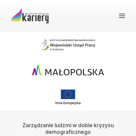
STRONA GŁÓWNA
O PROJEKCIE
REKRUTACJA
FAQ
BAZA WIEDZY
DOBRE PRAKTYKI
KONTAKT
Zarządzanie ludźmi w dobie kryzysu
WYSZUKIWANIE
demograficznego