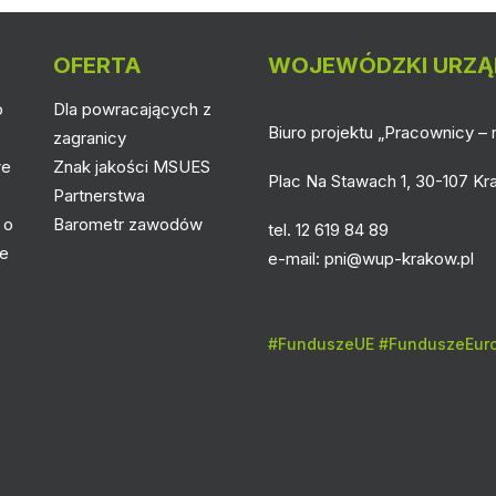
OFERTA
WOJEWÓDZKI URZĄ
o
Dla powracających z
Biuro projektu „Pracownicy – n
zagranicy
we
Znak jakości MSUES
Plac Na Stawach 1, 30-107 K
Partnerstwa
 o
Barometr zawodów
tel. 12 619 84 89
łe
e-mail:
pni@wup-krakow.pl
#FunduszeUE #FunduszeEuro