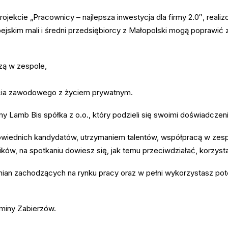
ekcie „Pracownicy – najlepsza inwestycja dla firmy 2.0″, rea
jskim mali i średni przedsiębiorcy z Małopolski mogą poprawić 
zą w zespole,
ycia zawodowego z życiem prywatnym.
y Lamb Bis spółka z o.o., który podzieli się swoimi doświadczeni
dpowiednich kandydatów, utrzymaniem talentów, współpracą w z
w, na spotkaniu dowiesz się, jak temu przeciwdziałać, korzystaj
zmian zachodzących na rynku pracy oraz w pełni wykorzystasz pot
Gminy Zabierzów.