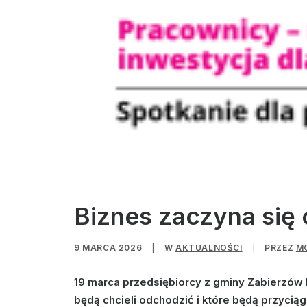
Biznes zaczyna się
9 MARCA 2026
|
W
AKTUALNOŚCI
|
PRZEZ
M
19 marca przedsiębiorcy z gminy Zabierzów b
będą chcieli odchodzić i które będą przyci