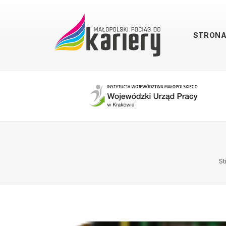
STRON
St