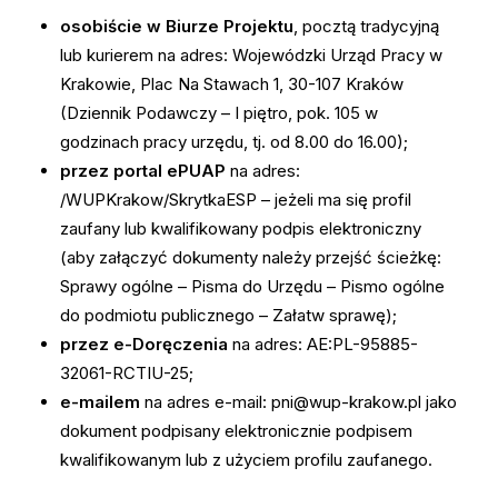
osobiście w Biurze Projektu
, pocztą tradycyjną
lub kurierem na adres: Wojewódzki Urząd Pracy w
Krakowie, Plac Na Stawach 1, 30-107 Kraków
(Dziennik Podawczy – I piętro, pok. 105 w
godzinach pracy urzędu, tj. od 8.00 do 16.00);
przez portal ePUAP
na adres:
/WUPKrakow/SkrytkaESP – jeżeli ma się profil
zaufany lub kwalifikowany podpis elektroniczny
(aby załączyć dokumenty należy przejść ścieżkę:
Sprawy ogólne – Pisma do Urzędu – Pismo ogólne
do podmiotu publicznego – Załatw sprawę);
przez e-Doręczenia
na adres: AE:PL-95885-
32061-RCTIU-25;
e-mailem
na adres e-mail: pni@wup-krakow.pl jako
dokument podpisany elektronicznie podpisem
kwalifikowanym lub z użyciem profilu zaufanego.