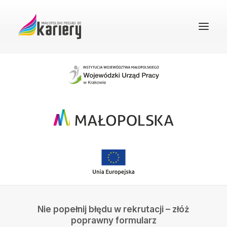
STRONA GŁÓWNA
O PROJEKCIE
REKRUTACJA
FAQ
BAZA WIEDZY
DOBRE PRAKTYKI
KONTAKT
Nie popełnij błędu w rekrutacji – złóż
WYSZUKIWANIE
poprawny formularz