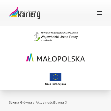
STRONA GŁÓWNA
O PROJEKCIE
REKRUTACJA
FAQ
BAZA WIEDZY
DOBRE PRAKTYKI
KONTAKT
Strona Główna
Aktualności
Strona 3
WYSZUKIWANIE