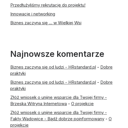
Przedłużyliśmy rekrutację do projektu!
Innowacje i networking
Biznes zaczyna się … w Wielkiej Wsi
Najnowsze komentarze
Biznes zaczyna się od ludzi - HRstandard.pl
-
Dobre
praktyki
Biznes zaczyna się od ludzi - HRstandard.pl
-
Dobre
praktyki
Złóż wniosek o unijne wsparcie dla Twojej firmy -
Brzeska Witryna Internetowa
-
O projekcie
Złóż wniosek o unijne wsparcie dla Twojej firmy -
Fakty Wadowice - Bądź dobrze poinformowany
-
O
projekcie