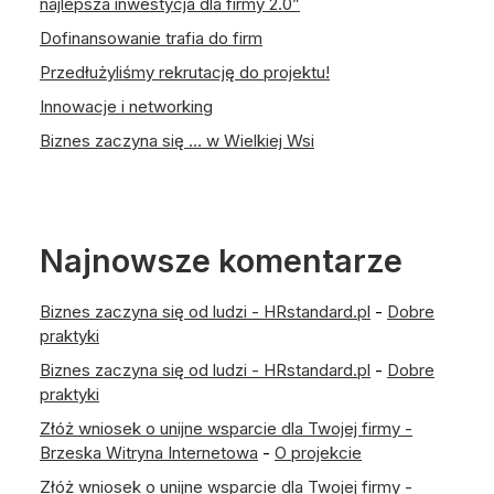
najlepsza inwestycja dla firmy 2.0”
Dofinansowanie trafia do firm
Przedłużyliśmy rekrutację do projektu!
Innowacje i networking
Biznes zaczyna się … w Wielkiej Wsi
Najnowsze komentarze
Biznes zaczyna się od ludzi - HRstandard.pl
-
Dobre
praktyki
Biznes zaczyna się od ludzi - HRstandard.pl
-
Dobre
praktyki
Złóż wniosek o unijne wsparcie dla Twojej firmy -
Brzeska Witryna Internetowa
-
O projekcie
Złóż wniosek o unijne wsparcie dla Twojej firmy -