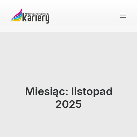
STRONA GŁÓWNA
O PROJEKCIE
REKRUTACJA
FAQ
Miesiąc: listopad
BAZA WIEDZY
DOBRE PRAKTYKI
2025
KONTAKT
WYSZUKIWANIE